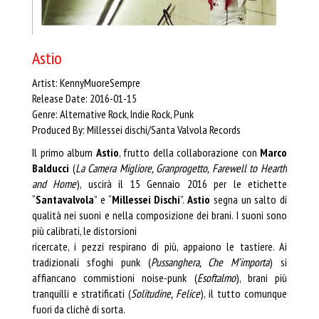
Astio
Artist: KennyMuoreSempre
Release Date: 2016-01-15
Genre: Alternative Rock, Indie Rock, Punk
Produced By: Millessei dischi/Santa Valvola Records
Il primo album
Astio
, frutto della collaborazione con
Marco
Balducci
(
La Camera Migliore, Granprogetto, Farewell to Hearth
and Home
), uscirà il 15 Gennaio 2016 per le etichette
“
Santavalvola
” e “
Millessei Dischi
”.
Astio
segna un salto di
qualità nei suoni e nella composizione dei brani. I suoni sono
più calibrati, le distorsioni
ricercate, i pezzi respirano di più, appaiono le tastiere. Ai
tradizionali sfoghi punk (
Pussanghera, Che M’importa
) si
affiancano commistioni noise-punk (
Esoftalmo
), brani più
tranquilli e stratificati (
Solitudine, Felice
), il tutto comunque
fuori da clichè di sorta.