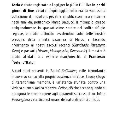
Astio
è stato registrato a Legri, per lo più in
full live in pochi
giorni di fine estate
. L’equipaggiamento era la vastissima
collezione di microfoni, pedali e amplificatori messa insieme
negli anni dal polifonico Marco Balducci. Il mixaggio, creato
artigianalmente in spaesatissime serate nel solito rifugio
Legrese, è stato ultimato avvalendoci solo delle nostre
orecchie, della infinita pazienza di Marco e facendo
riferimento ai nostri ascolti recenti (
Grandaddy, Pavement,
Deus
) e passati (
Nirvana, Motorpsycho, Dinosaur Jr.
). Il master è
stato affidato alle esperte mani/orecchie di
Francesco
“Veleno” Baldi
.
Alcuni brani presenti in “Astio”.
Solitudine,
esile tremolante
introverso canto alla propria coscienza infelice.
Luana,
sfogo
di tarantiniana memoria, è un’isterica sfuriata contro una
viziata quanto sadica ragazza.
Felice,
ciò che accade quando si
paragona le proprie opere agli apparenti successi altrui. Infine
Pussanghera
, catartico esternarsi dei naturali istinti omicidi.