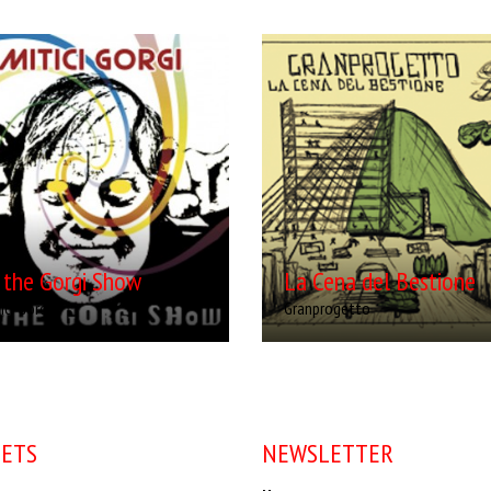
 the Gorgi Show
La Cena del Bestione
ist: Mitici Gorgi
Artist: Granprogetto
ease Date: 2014-06-03
Release Date: 2013-05-29
re: Elettro punk
Genre: Alternative Rock
duced By: Millessei dischi
Produced By: Millessei dischi
 the Gorgi Show
La Cena del Bestione
ici Gorgi
Granprogetto
ETS
NEWSLETTER