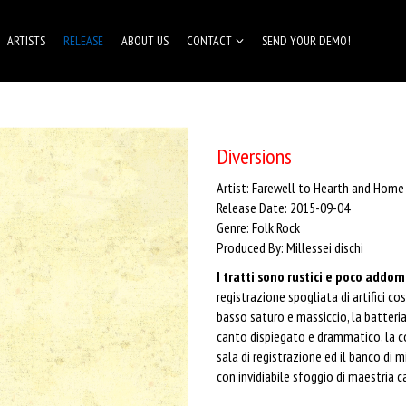
ARTISTS
RELEASE
ABOUT US
CONTACT
SEND YOUR DEMO!
Diversions
Artist: Farewell to Hearth and Home
Release Date: 2015-09-04
Genre: Folk Rock
Produced By: Millessei dischi
I tratti sono rustici e poco addom
registrazione spogliata di artifici cos
basso saturo e massiccio, la batteria 
canto dispiegato e drammatico, la co
sala di registrazione ed il banco di m
con invidiabile sfoggio di maestria 