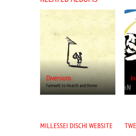
Diversions
In
Artist: Farewell to Hearth and Home
Art
Release Date: 2015-09-04
Rel
Genre: Folk Rock
Gen
Produced By: Millessei dischi
Pro
Diversions
In
Farewell to Hearth and Home
Mit
MILLESSEI DISCHI WEBSITE
TWE