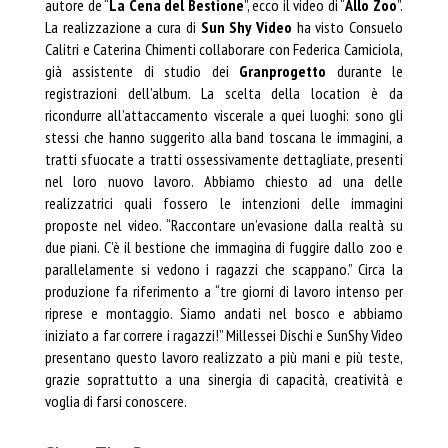
autore de “
La Cena del Bestione
”, ecco il video di “
Allo Zoo
”.
La realizzazione a cura di
Sun Shy Video
ha visto Consuelo
Calitri e Caterina Chimenti collaborare con Federica Camiciola,
già assistente di studio dei
Granprogetto
durante le
registrazioni dell’album. La scelta della location è da
ricondurre all’attaccamento viscerale a quei luoghi: sono gli
stessi che hanno suggerito alla band toscana le immagini, a
tratti sfuocate a tratti ossessivamente dettagliate, presenti
nel loro nuovo lavoro. Abbiamo chiesto ad una delle
realizzatrici quali fossero le intenzioni delle immagini
proposte nel video. “Raccontare un’evasione dalla realtà su
due piani. C’è il bestione che immagina di fuggire dallo zoo e
parallelamente si vedono i ragazzi che scappano.” Circa la
produzione fa riferimento a “tre giorni di lavoro intenso per
riprese e montaggio. Siamo andati nel bosco e abbiamo
iniziato a far correre i ragazzi!” Millessei Dischi e SunShy Video
presentano questo lavoro realizzato a più mani e più teste,
grazie soprattutto a una sinergia di capacità, creatività e
voglia di farsi conoscere.