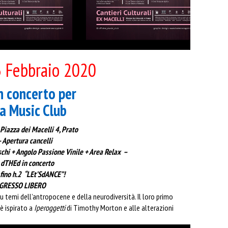
3 Febbraio 2020
n concerto per
na Music Club
 Piazza dei Macelli 4, Prato
 Apertura cancelli
schi + Angolo Passione Vinile + Area Relax –
 dTHEd in concerto
fino h.2 “LEt’SdANCE”!
RESSO LIBERO
 su temi dell’antropocene e della neurodiversità. Il loro primo
 è ispirato a
Iperoggetti
di Timothy Morton e alle alterazioni