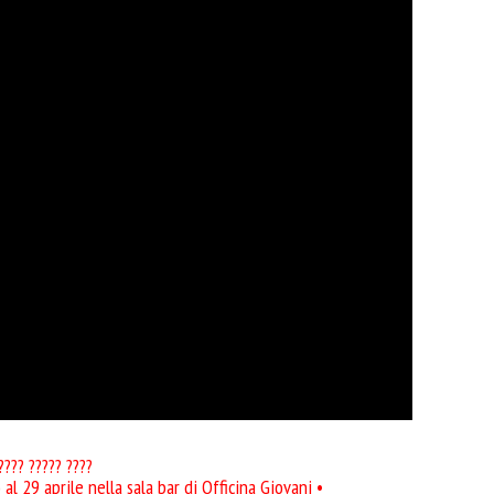
???? ????? ????
al 29 aprile nella sala bar di Officina Giovani •