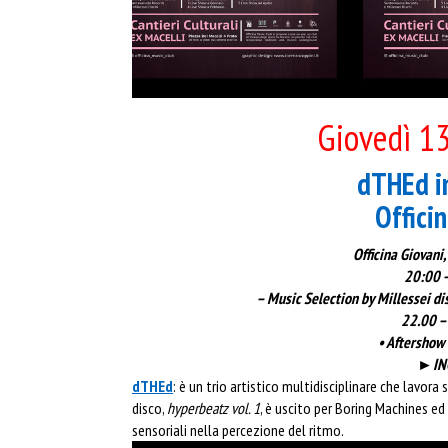
Giovedì 1
dTHEd i
Offici
Officina Giovani,
20:00 –
– Music Selection by Millessei di
22.00 –
• Aftershow 
►ING
dTHEd
: è un trio artistico multidisciplinare che lavora
disco,
hyperbeatz vol. 1
, è uscito per Boring Machines ed
sensoriali nella percezione del ritmo.