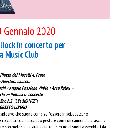
0 Gennaio 2020
llock in concerto per
na Music Club
 Piazza dei Macelli 4, Prato
 Apertura cancelli
schi + Angolo Passione Vinile + Area Relax –
ckson Pollock in concerto
fino h.2 “LEt’SdANCE”!
RESSO LIBERO
splosivo che suona come se fossero in sei, qualcuno
osì piccola, così dolce può pestare come un cannone e sfasciare
nte con melodie da sirena dietro un muro di suoni assemblati da