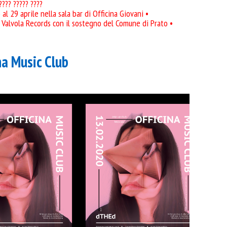
???? ????? ????
al 29 aprile nella sala bar di Officina Giovani •
a Valvola Records con il sostegno del Comune di Prato •
na Music Club