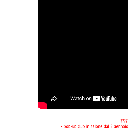
????
• pop-up club in azione dal 2 gennaio 