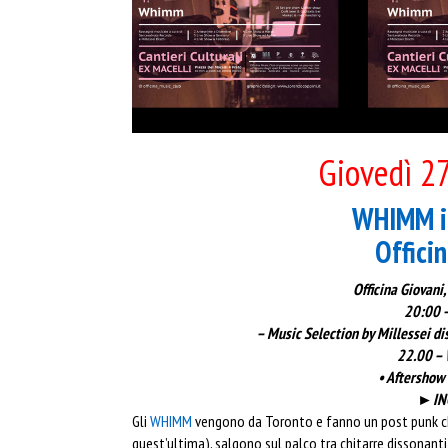
Giovedì 2
WHIMM in
Offici
Officina Giovani,
20:00 –
– Music Selection by Millessei di
22.00 –
• Aftershow 
►ING
Gli
WHIMM
vengono da Toronto e fanno un post punk che
quest’ultima), salgono sul palco tra chitarre dissona