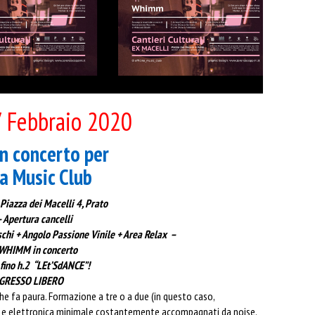
7 Febbraio 2020
 concerto per
na Music Club
 Piazza dei Macelli 4, Prato
 Apertura cancelli
schi + Angolo Passione Vinile + Area Relax –
 WHIMM in concerto
fino h.2 “LEt’SdANCE”!
RESSO LIBERO
 fa paura. Formazione a tre o a due (in questo caso,
nti e elettronica minimale costantemente accompagnati da noise.