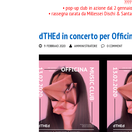
????
• pop-up club in azione dal 2 gennaio 
• rassegna curata da Millessei Dischi & Sant
dTHEd in concerto per Offici
9 FEBBRAIO 2020
AMMINISTRATORE
0 COMMENT