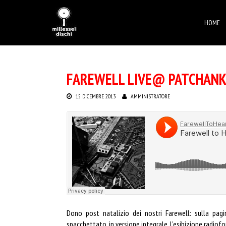
HOME
FAREWELL LIVE@ PATCHAN
15 DICEMBRE 2013
AMMINISTRATORE
Dono post natalizio dei nostri Farewell: sulla pa
spacchettato, in versione integrale, l’esibizione radiof