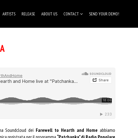
ARTISTS
RELEASE
ABOUT US
CONTACT
SEND YOUR DEMO!
KA
gina Soundcloud dei
Farewell to Hearth and Home
abbiamo
onica registrata per il programma
“Patchanka” di Radio Popolare