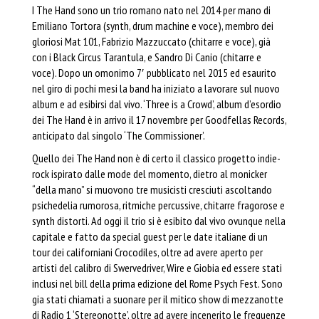
I The Hand sono un trio romano nato nel 2014 per mano di
Emiliano Tortora (synth, drum machine e voce), membro dei
gloriosi Mat 101, Fabrizio Mazzuccato (chitarre e voce), già
con i Black Circus Tarantula, e Sandro Di Canio (chitarre e
voce). Dopo un omonimo 7′ pubblicato nel 2015 ed esaurito
nel giro di pochi mesi la band ha iniziato a lavorare sul nuovo
album e ad esibirsi dal vivo. ‘Three is a Crowd’, album d’esordio
dei The Hand è in arrivo il 17
novembre
per Goodfellas Records,
anticipato dal singolo ‘The Commissioner’.
Quello dei The Hand non è di certo il classico progetto indie-
rock ispirato dalle mode del momento, dietro al monicker
“della mano” si muovono tre musicisti cresciuti ascoltando
psichedelia rumorosa, ritmiche percussive, chitarre fragorose e
synth distorti. Ad
oggi
il trio si è esibito dal vivo ovunque nella
capitale e fatto da special guest per le date italiane di un
tour dei californiani Crocodiles, oltre ad avere aperto per
artisti del calibro di Swervedriver, Wire e Giobia ed essere stati
inclusi nel bill della prima edizione del Rome Psych Fest. Sono
gia stati chiamati a suonare per il mitico show di mezzanotte
di Radio 1 ‘Stereonotte’, oltre ad avere incenerito le frequenze