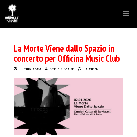
Toggl
naviga
La Morte Viene dallo Spazio in
concerto per Officina Music Club
1 GENNAIO 2020
AMMINISTRATORE
0 COMMENT