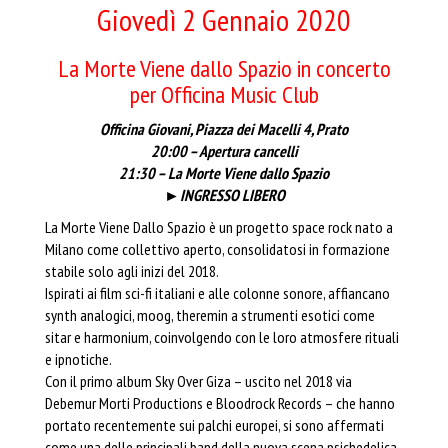
Giovedì 2 Gennaio 2020
La Morte Viene dallo Spazio in concerto
per Officina Music Club
Officina Giovani, Piazza dei Macelli 4, Prato
20:00 – Apertura cancelli
21:30 – La Morte Viene dallo Spazio
►INGRESSO LIBERO
La Morte Viene Dallo Spazio è un progetto space rock nato a
Milano come collettivo aperto, consolidatosi in formazione
stabile solo agli inizi del 2018.
Ispirati ai film sci-fi italiani e alle colonne sonore, affiancano
synth analogici, moog, theremin a strumenti esotici come
sitar e harmonium, coinvolgendo con le loro atmosfere rituali
e ipnotiche.
Con il primo album Sky Over Giza – uscito nel 2018 via
Debemur Morti Productions e Bloodrock Records – che hanno
portato recentemente sui palchi europei, si sono affermati
come una delle principali band della nuova scena psichedelica.