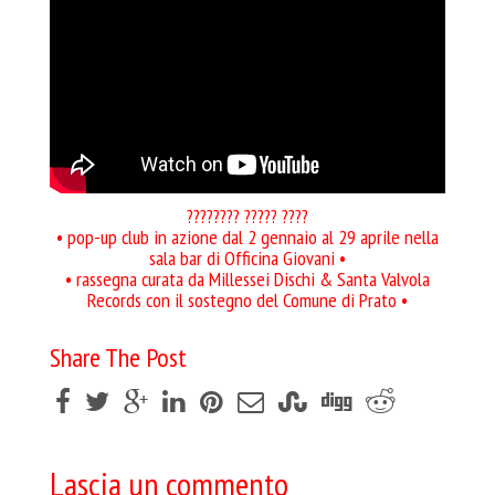
???????? ????? ????
• pop-up club in azione dal 2 gennaio al 29 aprile nella
sala bar di Officina Giovani •
• rassegna curata da Millessei Dischi & Santa Valvola
Records con il sostegno del Comune di Prato •
Share The Post
Lascia un commento